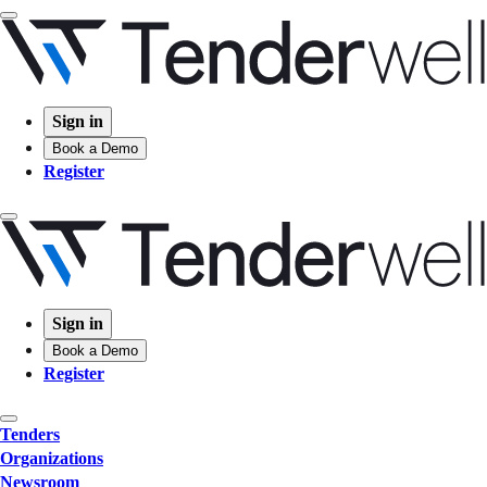
Sign in
Book a Demo
Register
Sign in
Book a Demo
Register
Tenders
Organizations
Newsroom